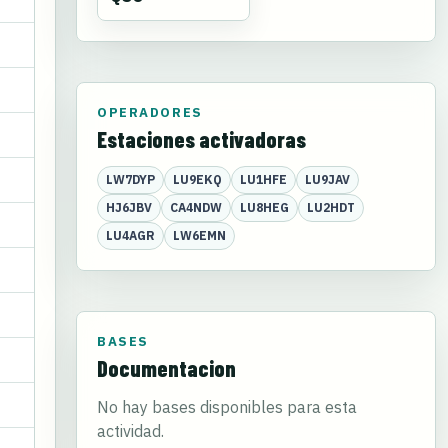
OPERADORES
Estaciones activadoras
LW7DYP
LU9EKQ
LU1HFE
LU9JAV
HJ6JBV
CA4NDW
LU8HEG
LU2HDT
LU4AGR
LW6EMN
BASES
Documentacion
No hay bases disponibles para esta
actividad.