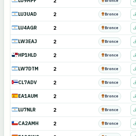
LU9MPF
2
Bronce
LU3UAD
2
Bronce
LU4AGR
2
Bronce
LW3EAJ
2
Bronce
HP1HLD
2
Bronce
LW7DTM
2
Bronce
CL7ADV
2
Bronce
EA1AUM
2
Bronce
LU7NLR
2
Bronce
CA2AMH
2
Bronce