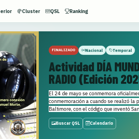
erior
Cluster
QSL
Ranking
FINALIZADO
Nacional
Temporal
Actividad DÍA MUN
RADIO (Edición 202
El 24 de mayo se conmemora oficialmente
conmemoración a cuando se realizó la p
Baltimore, con el código que inventó S
Buscar QSL
Calendario