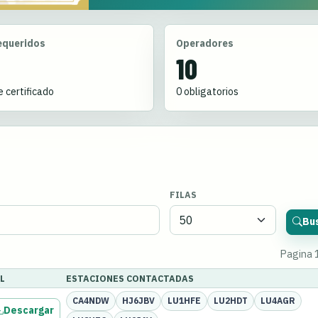
equeridos
Operadores
10
 certificado
0 obligatorios
FILAS
Bu
Pagina 
L
ESTACIONES CONTACTADAS
CA4NDW
HJ6JBV
LU1HFE
LU2HDT
LU4AGR
Descargar