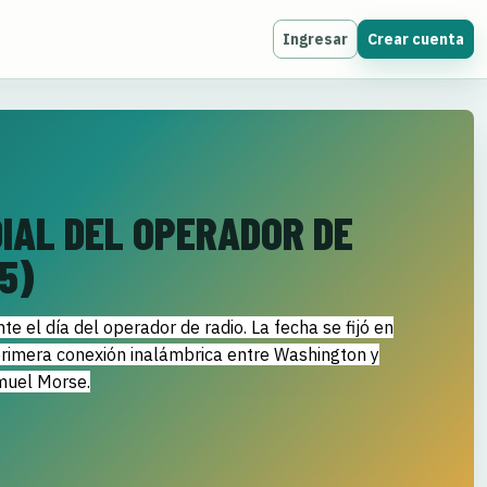
Ingresar
Crear cuenta
DIAL DEL OPERADOR DE
5)
 el día del operador de radio. La fecha se fijó en
rimera conexión inalámbrica entre Washington y
amuel Morse.