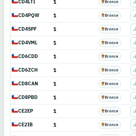
CD4LTI
1
Bronce
CD4PQW
1
Bronce
CD4SPF
1
Bronce
CD4VML
1
Bronce
CD6CDD
1
Bronce
CD6ZCH
1
Bronce
CD8CAN
1
Bronce
CD8PBD
1
Bronce
CE2EP
1
Bronce
CE2IB
1
Bronce