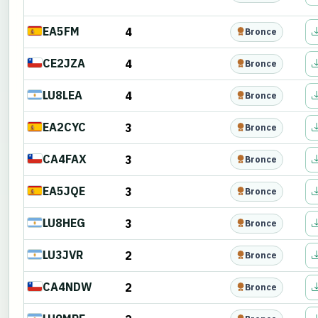
EA5FM
4
Bronce
CE2JZA
4
Bronce
LU8LEA
4
Bronce
EA2CYC
3
Bronce
CA4FAX
3
Bronce
EA5JQE
3
Bronce
LU8HEG
3
Bronce
LU3JVR
2
Bronce
CA4NDW
2
Bronce