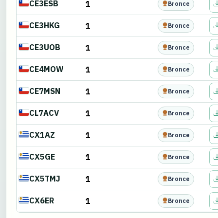
CE3ESB
1
Bronce
CE3HKG
1
Bronce
CE3UOB
1
Bronce
CE4MOW
1
Bronce
CE7MSN
1
Bronce
CL7ACV
1
Bronce
CX1AZ
1
Bronce
CX5GE
1
Bronce
CX5TMJ
1
Bronce
CX6ER
1
Bronce